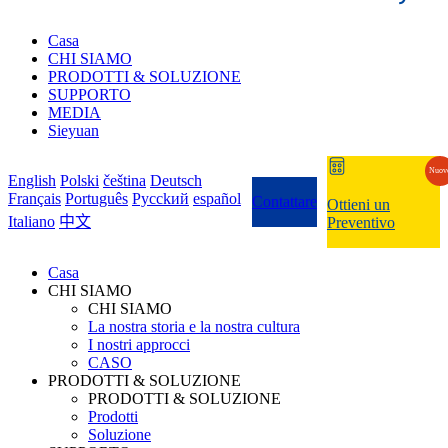
Casa
CHI SIAMO
PRODOTTI & SOLUZIONE
SUPPORTO
MEDIA
Sieyuan
Nuov
English
Polski
čeština
Deutsch
Français
Português
Pycckий
español
Contattare
Ottieni un
Italiano
中文
Preventivo
Casa
CHI SIAMO
CHI SIAMO
La nostra storia e la nostra cultura
I nostri approcci
CASO
PRODOTTI & SOLUZIONE
PRODOTTI & SOLUZIONE
Prodotti
Soluzione