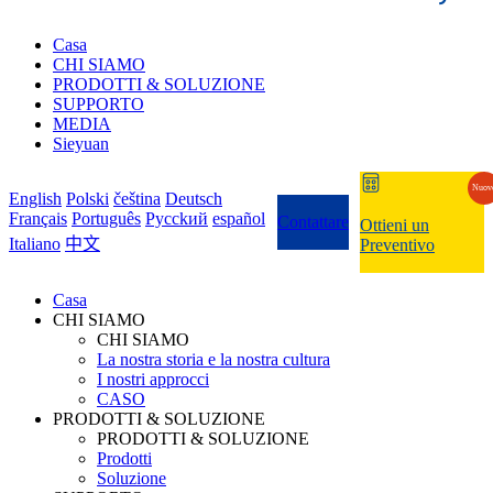
Casa
CHI SIAMO
PRODOTTI & SOLUZIONE
SUPPORTO
MEDIA
Sieyuan
Nuov
English
Polski
čeština
Deutsch
Français
Português
Pycckий
español
Contattare
Ottieni un
Italiano
中文
Preventivo
Casa
CHI SIAMO
CHI SIAMO
La nostra storia e la nostra cultura
I nostri approcci
CASO
PRODOTTI & SOLUZIONE
PRODOTTI & SOLUZIONE
Prodotti
Soluzione