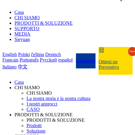
Casa
CHI SIAMO
PRODOTTI & SOLUZIONE
SUPPORTO
MEDIA
Sieyuan
Nuov
English
Polski
čeština
Deutsch
Français
Português
Pycckий
español
Contattare
Ottieni un
Italiano
中文
Preventivo
Casa
CHI SIAMO
CHI SIAMO
La nostra storia e la nostra cultura
I nostri approcci
CASO
PRODOTTI & SOLUZIONE
PRODOTTI & SOLUZIONE
Prodotti
Soluzione