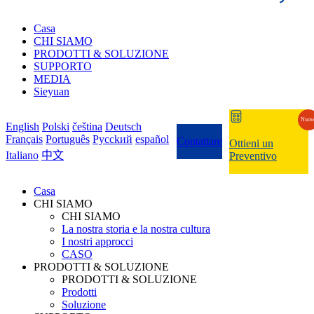
Casa
CHI SIAMO
PRODOTTI & SOLUZIONE
SUPPORTO
MEDIA
Sieyuan
Nuov
English
Polski
čeština
Deutsch
Français
Português
Pycckий
español
Contattare
Ottieni un
Italiano
中文
Preventivo
Casa
CHI SIAMO
CHI SIAMO
La nostra storia e la nostra cultura
I nostri approcci
CASO
PRODOTTI & SOLUZIONE
PRODOTTI & SOLUZIONE
Prodotti
Soluzione