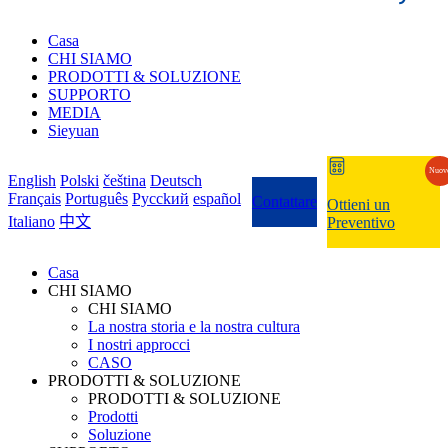
Casa
CHI SIAMO
PRODOTTI & SOLUZIONE
SUPPORTO
MEDIA
Sieyuan
Nuov
English
Polski
čeština
Deutsch
Français
Português
Pycckий
español
Contattare
Ottieni un
Italiano
中文
Preventivo
Casa
CHI SIAMO
CHI SIAMO
La nostra storia e la nostra cultura
I nostri approcci
CASO
PRODOTTI & SOLUZIONE
PRODOTTI & SOLUZIONE
Prodotti
Soluzione